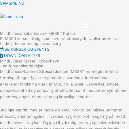
SAMSPIL NU
Menu
Mindfulness København – MBSR™ Kursus
Et MBSR kursus til dig, som lever et stressfyldt liv eller ønsker at
finde indre varme og selvomsorg
SE KURSER OG EVENTS
DOWNLOAD FLYER
Mindfulness Kurser i København
- en forvandlende rejse
Mindfulness-baseret Stressreduktion (MBSR™) er meget effektiv
træning af egen fysiske og mentale sundhed. Internationalt
anerkendt forskning viser, at MBSR bl.a. øger livskvalitet, empati,
opmærksomhed og personlig effektivitet samt nedsætter symptomer
på stress, angst, depression og kropslige smerter.
Jeg hjælper dig med at møde dig selv, hvor du er. Måske udmattet,
stresset, orienteringsløs, i livskrise, syg eller blot nysgerrig på, hvad
mindfulness er og kan. Og jeg tilbyder dig en tryg og selvudviklende
rejse ind i et forvandlende element, som måske er ukendt for dig,