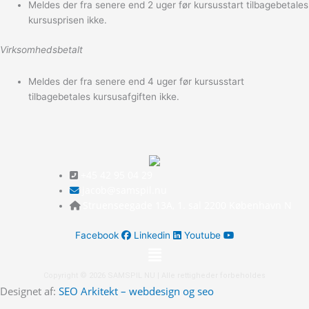
Meldes der fra senere end 2 uger før kursusstart tilbagebetales
kursusprisen ikke.
Virksomhedsbetalt
Meldes der fra senere end 4 uger før kursusstart
tilbagebetales kursusafgiften ikke.
+45 42 95 04 29
jacob@samspil.nu
Struenseegade 13A, 1. sal 2200 København N
Facebook
Linkedin
Youtube
Menu
Copyright © 2026 SAMSPIL NU | Alle rettigheder forbeholdes
Designet af:
SEO Arkitekt – webdesign og seo