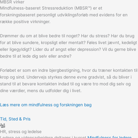
MBSR virker
Mindfulness-baseret Stressreduktion (MBSR™) er et
forskningsbaseret personligt udviklingsforløb med evidens for en
række positive virkninger.
Drømmer du om at blive bedre til noget? Har du stress? Har du brug
for at blive sundere, kropsligt eller mentalt? Føles livet jævnt, kedeligt
eller ligegyldigt? Lider du af angst eller depression? Vil du gerne blive
bedre til at lede dig selv eller andre?
Forløbet er som en indre bjergbestigning, hvor du træner kontakten til
krop og sind. Undervejs styrkes denne evne gradvist, så du bliver i
stand til at bevare kontakten indad til og være tro mod dig selv og
dine værdier, mens du udfolder dig i livet.
Læs mere om mindfulness og forskningen bag
Tid, Sted & Pris
HR, stress og ledelse
Ledere og vidensarbejdere deltager i kurset
Mindfulness for ledere