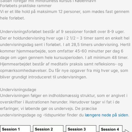
Sådan foregår mit mindfulness kursus i København
Forløbets praktiske rammer
Vi er et lille hold på maksimum 12 personer, som mødes fast gennem
hele forløbet.
Undervisningsforløbet består af 9 sessioner fordelt over 8-9 uger.
Der er holdundervisning hver uge i 2 1/2 – 3 timer samt en enkelt hel
undervisningsdag sent i forløbet. I alt 28,5 timers undervisning. Hertil
kommer hjemmearbejde, som omfatter 45-60 minutter per dag 6
dage om ugen gennem hele kursusperioden. I alt minimum 48 timer.
Hjemmearbejdet består af meditativ praksis samt refleksions- og
opmærksomhedsøvelser. Du får nye opgaver fra mig hver uge, som
bliver grundigt introduceret til undervisningen.
Undervisningsdage
Undervisningen følger en indholdsmæssig struktur, som er angivet i
overskrifter i illustrationen herunder. Herudover tager vi fat i de
erfaringer, vi løbende gør os undervejs. De præcise
undervisningsdage og -tidspunkter finder du
længere nede på siden
.