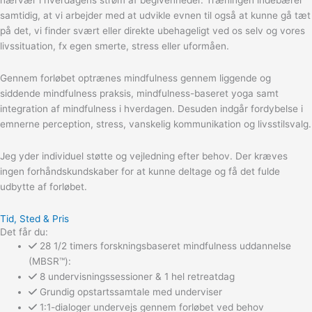
samtidig, at vi arbejder med at udvikle evnen til også at kunne gå tæt
på det, vi finder svært eller direkte ubehageligt ved os selv og vores
livssituation, fx egen smerte, stress eller uformåen.
Gennem forløbet optrænes mindfulness gennem liggende og
siddende mindfulness praksis, mindfulness-baseret yoga samt
integration af mindfulness i hverdagen. Desuden indgår fordybelse i
emnerne perception, stress, vanskelig kommunikation og livsstilsvalg.
Jeg yder individuel støtte og vejledning efter behov. Der kræves
ingen forhåndskundskaber for at kunne deltage og få det fulde
udbytte af forløbet.
Tid, Sted & Pris
Det får du:
28 1/2 timers forskningsbaseret mindfulness uddannelse
(MBSR™):
8 undervisningssessioner & 1 hel retreatdag
Grundig opstartssamtale med underviser
1:1-dialoger undervejs gennem forløbet ved behov