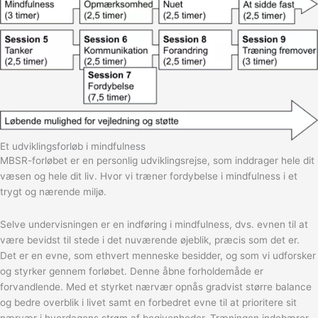
Et udviklingsforløb i mindfulness
MBSR-forløbet er en personlig udviklingsrejse, som inddrager hele dit
væsen og hele dit liv. Hvor vi træner fordybelse i mindfulness i et
trygt og nærende miljø.
Selve undervisningen er en indføring i mindfulness, dvs. evnen til at
være bevidst til stede i det nuværende øjeblik, præcis som det er.
Det er en evne, som ethvert menneske besidder, og som vi udforsker
og styrker gennem forløbet. Denne åbne forholdemåde er
forvandlende. Med et styrket nærvær opnås gradvist større balance
og bedre overblik i livet samt en forbedret evne til at prioritere sit
nærvær i hverdagens strøm af begivenheder. Træningen indebærer