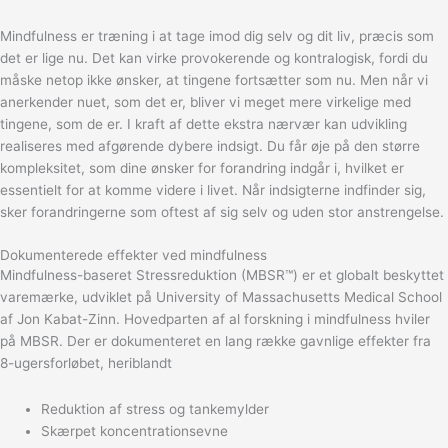
Mindfulness er træning i at tage imod dig selv og dit liv, præcis som
det er lige nu. Det kan virke provokerende og kontralogisk, fordi du
måske netop ikke ønsker, at tingene fortsætter som nu. Men når vi
anerkender nuet, som det er, bliver vi meget mere virkelige med
tingene, som de er. I kraft af dette ekstra nærvær kan udvikling
realiseres med afgørende dybere indsigt. Du får øje på den større
kompleksitet, som dine ønsker for forandring indgår i, hvilket er
essentielt for at komme videre i livet. Når indsigterne indfinder sig,
sker forandringerne som oftest af sig selv og uden stor anstrengelse.
Dokumenterede effekter ved mindfulness
Mindfulness-baseret Stressreduktion (MBSR™) er et globalt beskyttet
varemærke, udviklet på University of Massachusetts Medical School
af Jon Kabat-Zinn. Hovedparten af al forskning i mindfulness hviler
på MBSR. Der er dokumenteret en lang række gavnlige effekter fra
8-ugersforløbet, heriblandt
Reduktion af stress og tankemylder
Skærpet koncentrationsevne